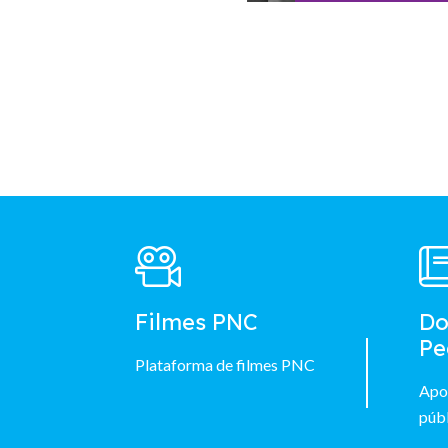
Footer
Main
Menu
Filmes PNC
Do
Pe
Plataforma de filmes PNC
Apo
públ