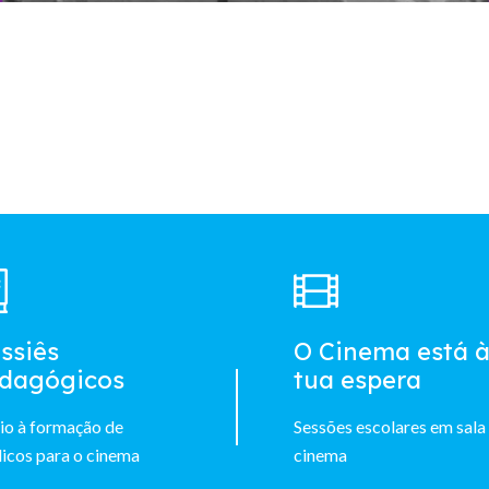
ssiês
O Cinema está 
dagógicos
tua espera
io à formação de
Sessões escolares em sala
icos para o cinema
cinema