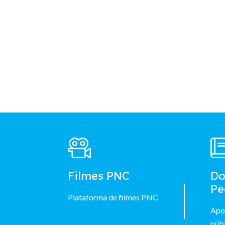
Footer
Main
Menu
Filmes PNC
Do
Pe
Plataforma de filmes PNC
Apo
públ