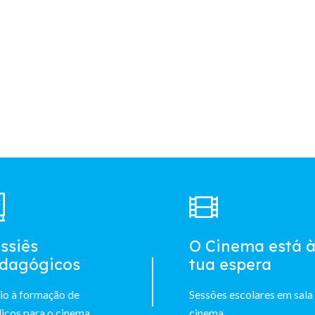
ssiês
O Cinema está 
dagógicos
tua espera
io à formação de
Sessões escolares em sala
icos para o cinema
cinema