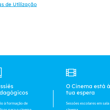
s de Utilização
ssiês
O Cinema está 
dagógicos
tua espera
io à formação de
Sessões escolares em sala
icos para o cinema
cinema