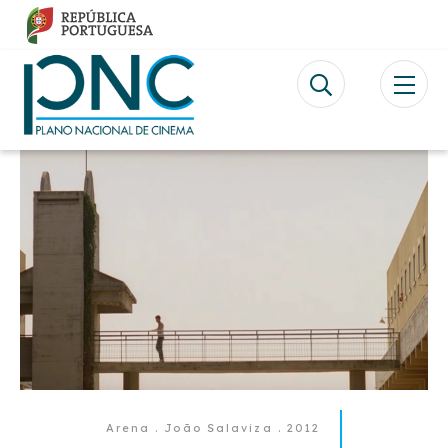
Passar
para
o
conteúdo
principal
Video
file
Arena . João Salaviza . 2012