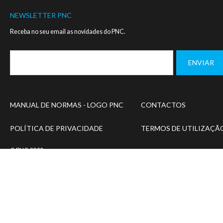
NEWSLETTER PNC
Receba no seu email as novidades do PNC.
Footer
MANUAL DE NORMAS - LOGO PNC
CONTACTOS
menu
POLÍTICA DE PRIVACIDADE
TERMOS DE UTILIZAÇÃ
© PNC 2020
Designed and developed by
SIMBIOSE