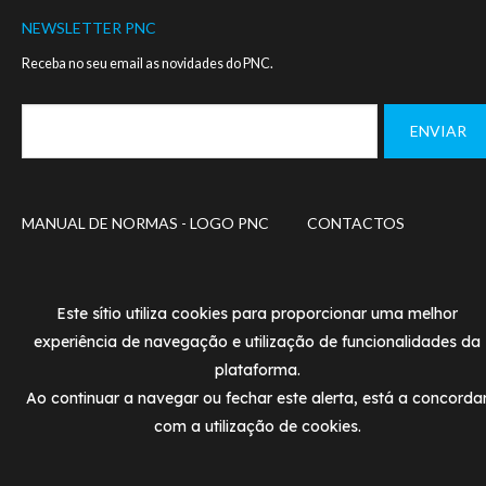
NEWSLETTER PNC
Receba no seu email as novidades do PNC.
Footer
MANUAL DE NORMAS - LOGO PNC
CONTACTOS
menu
POLÍTICA DE PRIVACIDADE
TERMOS DE UTILIZAÇÃ
Este sítio utiliza cookies para proporcionar uma melhor
© PNC 2020
experiência de navegação e utilização de funcionalidades da
Designed and developed by
SIMBIOSE
plataforma.
Ao continuar a navegar ou fechar este alerta, está a concorda
com a utilização de cookies.