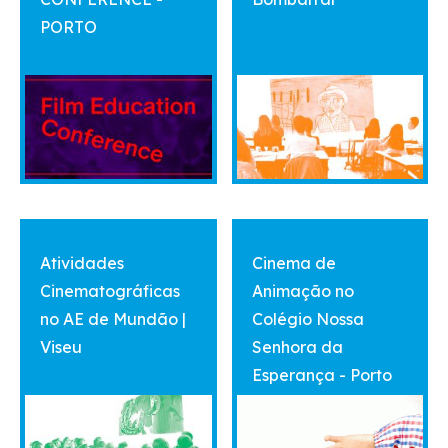
PORTO
vermais
vermais
Atividades
Cinema de
Cinematográficas
Animação no
no AE de Mundão |
Colégio Nossa
Viseu
Senhora da
Esperança - Porto