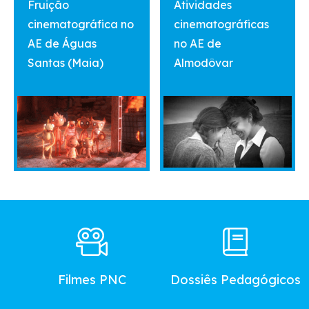
Fruição
Atividades
cinematográfica no
cinematográficas
AE de Águas
no AE de
Santas (Maia)
Almodôvar
Footer
Main
Menu
Filmes PNC
Dossiês Pedagógicos