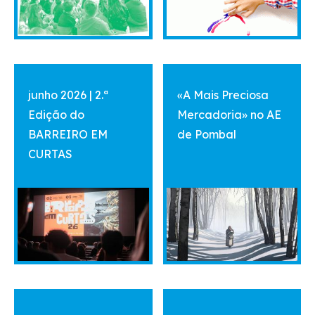
vermais
vermais
junho 2026 | 2.ª
«A Mais Preciosa
Edição do
Mercadoria» no AE
BARREIRO EM
de Pombal
CURTAS
vermais
vermais