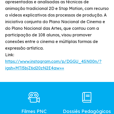
apresentadas e analisadas as técnicas de
animação tradicional 2D e Stop Motion, com recurso
a vídeos explicativos dos processos de produção. A
iniciativa conjunta do Plano Nacional de Cinema e
do Plano Nacional das Artes, que contou com a
participação de 108 alunos, visou promover
conexões entre o cinema e múltiplas formas de
expressão artística.
Link:
https://www.instagram.com/p/DGGU_4SN00n/?
igsh=MTl5bjZ6d20zN2E4aw==
Footer
Main
Menu
Filmes PNC
Dossiês Pedagógicos