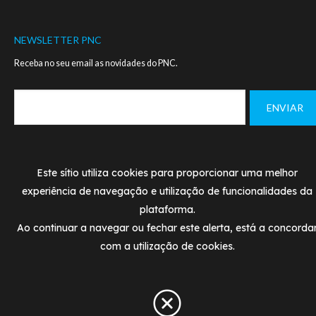
NEWSLETTER PNC
Receba no seu email as novidades do PNC.
Footer
MANUAL DE NORMAS - LOGO PNC
CONTACTOS
Este sítio utiliza cookies para proporcionar uma melhor
menu
experiência de navegação e utilização de funcionalidades da
POLÍTICA DE PRIVACIDADE
TERMOS DE UTILIZAÇÃ
plataforma.
Ao continuar a navegar ou fechar este alerta, está a concorda
© PNC 2020
Designed and developed by
SIMBIOSE
com a utilização de cookies.