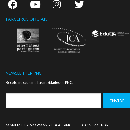
PARCEIROS OFICIAIS:
NEWSLETTER PNC
Receba no seu email as novidades do PNC.
Footer
MANUAL DE NORMAS - LOGO PNC
CONTACTOS
menu