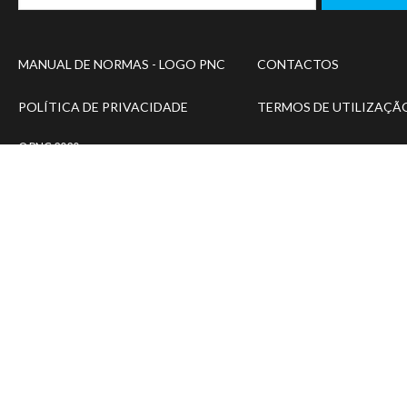
Footer
MANUAL DE NORMAS - LOGO PNC
CONTACTOS
menu
POLÍTICA DE PRIVACIDADE
TERMOS DE UTILIZAÇÃ
© PNC 2020
Designed and developed by
SIMBIOSE