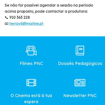
Se não for possível agendar a sessão no período
acima proposto, pode contactar a produtora:
📞 910 363 228
📧
terravil@matine.pt
Footer
Main
Menu
Filmes PNC
Dossiês Pedagógicos
O Cinema está à tua
Newsletter PNC
espera