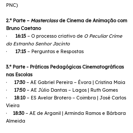
PNC)
2.ª Parte –
Masterclass
de Cinema de Animação com
Bruno Caetano
·
16:15
– O processo criativo de
O Peculiar Crime
do Estranho Senhor Jacinto
·
17:15
– Perguntas e Respostas
3.ª Parte - Práticas Pedagógicas Cinematográficas
nas Escolas
·
17:30
– AE Gabriel Pereira – Évora | Cristina Maia
·
17:50
– AE Júlio Dantas – Lagos | Ruth Gomes
·
18:10
– ES Avelar Brotero – Coimbra | José Carlos
Vieira
·
18:30
– AE de Arganil | Arminda Ramos e Bárbara
Almeida