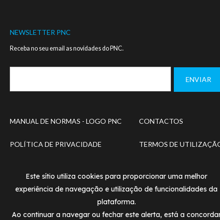
NEWSLETTER PNC
Receba no seu email as novidades do PNC.
Footer
MANUAL DE NORMAS - LOGO PNC
CONTACTOS
menu
POLÍTICA DE PRIVACIDADE
TERMOS DE UTILIZAÇÃ
© PNC 2020
Designed and developed by
SIMBIOSE
Este sítio utiliza cookies para proporcionar uma melhor
experiência de navegação e utilização de funcionalidades da
plataforma.
Ao continuar a navegar ou fechar este alerta, está a concorda