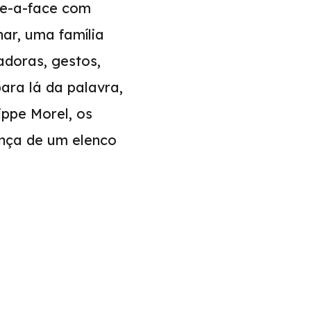
ce-a-face com
nar, uma família
radoras, gestos,
ara lá da palavra,
ippe Morel, os
ença de um elenco