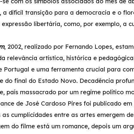
a-se com os símbolos associados ao mês de abri
 a difícil transição para a democracia e o flo
 expressão libertária, como, por exemplo, a c
im
, 2002, realizado por Fernando Lopes, esta
a relevância artística, histórica e pedagógic
 de Portugal e uma ferramenta crucial para co
e do final do Estado Novo. Decadência profu
e, país massacrado por um regime político mo
ance de José Cardoso Pires foi publicado em 
 as cumplicidades entre as artes emergem de
igem do filme está um romance, depois um ar