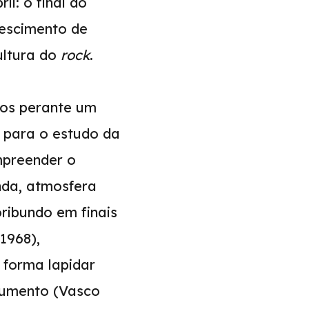
l: o final do
rescimento de
ultura do
rock
.
mos perante um
a para o estudo da
mpreender o
nda, atmosfera
ribundo em finais
1968),
 forma lapidar
gumento (Vasco