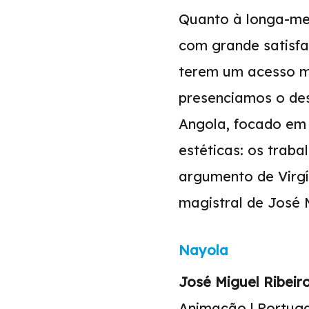
Quanto à longa-m
com grande satisfa
terem um acesso m
presenciamos o des
Angola, focado em o
estéticas: os traba
argumento de Virgí
magistral de José 
Nayola
José Miguel Ribeir
Animação | Portugal